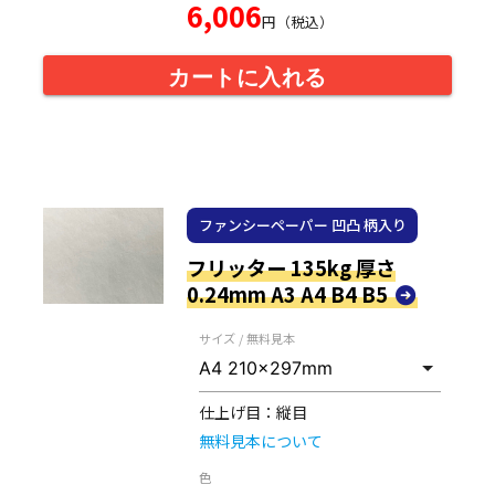
6,006
円（税込）
カートに入れる
ファンシーペーパー 凹凸 柄入り
フリッター 135kg 厚さ
0.24mm A3 A4 B4 B5
サイズ / 無料見本
仕上げ目：
縦目
無料見本について
色