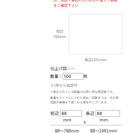
をご確認下さい
短辺
788mm
長辺1091mm
仕上げ目：
--
数量：
枚
※1枚から指定可
※表示されている数量はお買い得な既定数です。
数量をマイナスにされた場合一定数までは、元の規
定数の価格より高くなる場合がございます。
短辺
長辺
mm
mm
x
88〜788mm
88〜1091mm