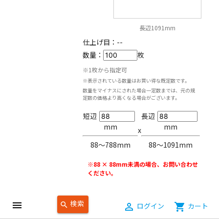
長辺1091mm
仕上げ目：
--
数量：
枚
※1枚から指定可
※表示されている数量はお買い得な既定数です。
数量をマイナスにされた場合一定数までは、元の規
定数の価格より高くなる場合がございます。
短辺
長辺
mm
mm
x
88〜788mm
88〜1091mm
※88 × 88mm未満の場合、お問い合わせ
ください。
検索
menu
search
person_outline
ログイン
shopping_cart
カート