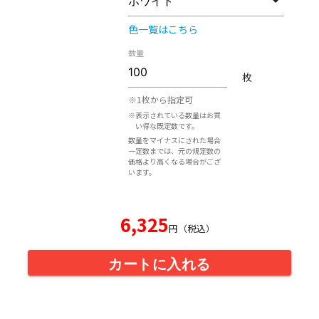
色一覧はこちら
数量
枚
※1枚から指定可
※表示されている数量はお買
い得な既定数です。
数量をマイナスにされた場合
一定数までは、元の規定数の
価格より高くなる場合がござ
います。
6,325
円（税込）
カートに入れる