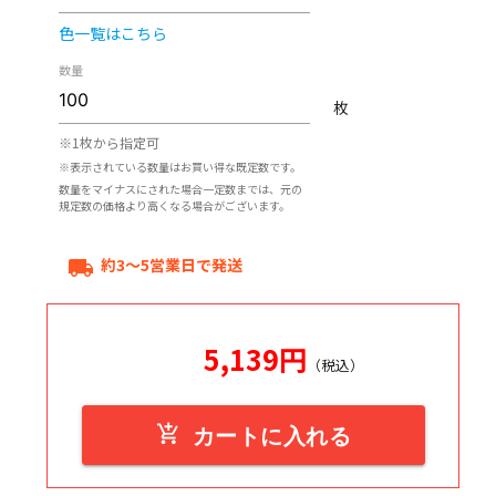
色一覧はこちら
数量
枚
※1枚から指定可
※表示されている数量はお買い得な既定数です。
数量をマイナスにされた場合一定数までは、元の
規定数の価格より高くなる場合がございます。
約3～5営業日で発送
local_shipping
5,139
円
（税込）
add_shopping_cart
カートに入れる