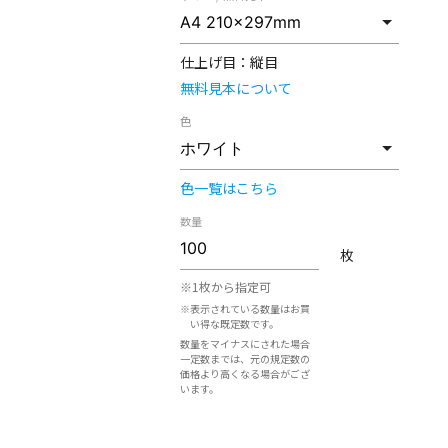
仕上げ目：
縦目
無料見本について
色
色一覧はこちら
数量
枚
※1枚から指定可
※表示されている数量はお買
い得な既定数です。
数量をマイナスにされた場合
一定数までは、元の規定数の
価格より高くなる場合がござ
います。