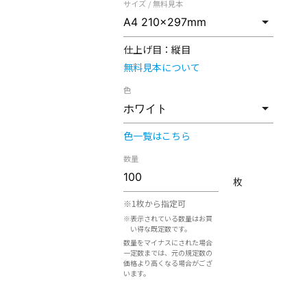
サイズ / 無料見本
仕上げ目：
縦目
無料見本について
色
色一覧はこちら
数量
枚
※1枚から指定可
※表示されている数量はお買
い得な既定数です。
数量をマイナスにされた場合
一定数までは、元の規定数の
価格より高くなる場合がござ
います。