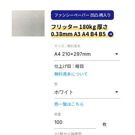
ファンシーペーパー 凹凸 柄入り
フリッター 180kg 厚さ
0.38mm A3 A4 B4 B5
サイズ / 無料見本
仕上げ目：
縦目
無料見本について
色
色一覧はこちら
数量
枚
※1枚から指定可