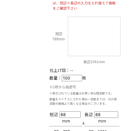
は、短辺×長辺の入力を入れ替えて価格
をご確認下さい
短辺
788mm
長辺1091mm
仕上げ目：
--
数量：
枚
※1枚から指定可
※表示されている数量はお買い得な既定数です。
数量をマイナスにされた場合一定数までは、元の規
定数の価格より高くなる場合がございます。
短辺
長辺
mm
mm
x