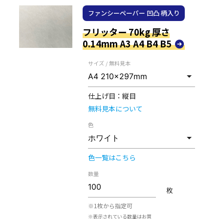
ファンシーペーパー 凹凸 柄入り
フリッター 70kg 厚さ
0.14mm A3 A4 B4 B5
サイズ / 無料見本
仕上げ目：
縦目
無料見本について
色
色一覧はこちら
数量
枚
※1枚から指定可
※表示されている数量はお買