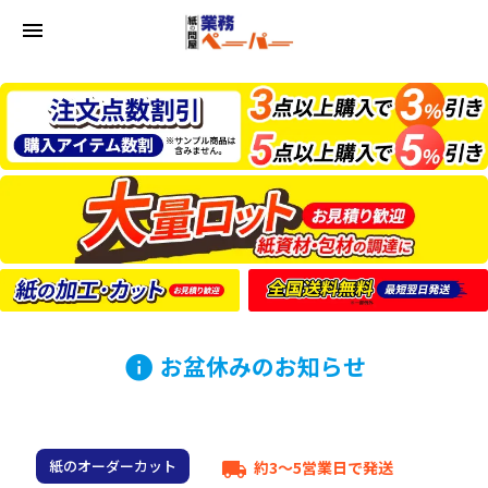
menu
お盆休みのお知らせ
info
紙のオーダーカット
約3～5営業日で発送
local_shipping