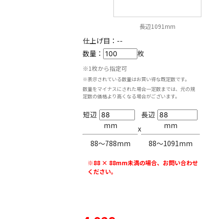
長辺1091mm
仕上げ目：
--
数量：
枚
※1枚から指定可
※表示されている数量はお買い得な既定数です。
数量をマイナスにされた場合一定数までは、元の規
定数の価格より高くなる場合がございます。
短辺
長辺
mm
mm
x
88〜788mm
88〜1091mm
※88 × 88mm未満の場合、お問い合わせ
ください。