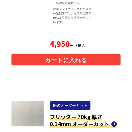
い得な既定数です。
数量をマイナスにされた場合
一定数までは、元の規定数の
価格より高くなる場合がござ
います。
4,950
円（税込）
カートに入れる
紙のオーダーカット
フリッター 70kg 厚さ
0.14mm オーダーカット