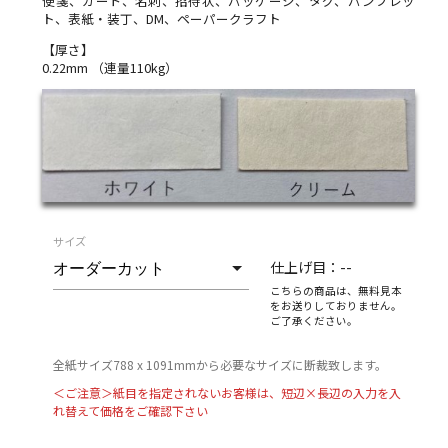
便箋、カード、名刺、招待状、パッケージ、タグ、パンフレッ
ト、表紙・装丁、DM、ペーパークラフト
【厚さ】
0.22mm （連量110kg）
サイズ
仕上げ目：
--
こちらの商品は、無料見本
をお送りしておりません。
ご了承ください。
全紙サイズ788 x 1091mmから必要なサイズに断裁致します。
＜ご注意＞紙目を指定されないお客様は、短辺×長辺の入力を入
れ替えて価格をご確認下さい