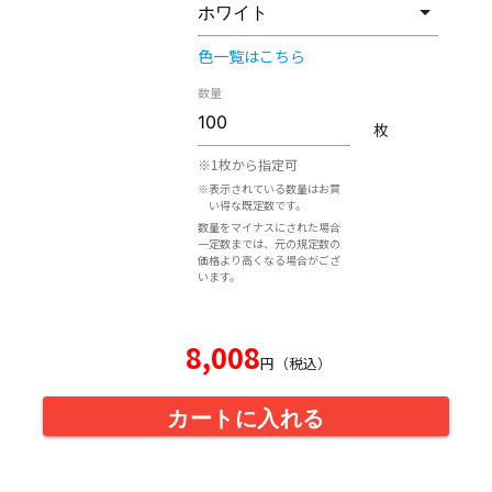
色一覧はこちら
数量
枚
※1枚から指定可
※表示されている数量はお買
い得な既定数です。
数量をマイナスにされた場合
一定数までは、元の規定数の
価格より高くなる場合がござ
います。
8,008
円（税込）
カートに入れる