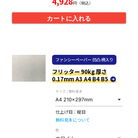
4,928
円（税込）
カートに入れる
ファンシーペーパー 凹凸 柄入り
フリッター 90kg 厚さ
0.17mm A3 A4 B4 B5
サイズ / 無料見本
仕上げ目：
縦目
無料見本について
色