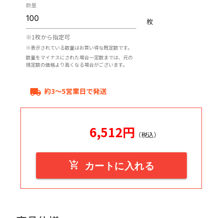
数量
枚
※1枚から指定可
※表示されている数量はお買い得な既定数です。
数量をマイナスにされた場合一定数までは、元の
規定数の価格より高くなる場合がございます。
約3～5営業日で発送
local_shipping
6,512
円
（税込）
add_shopping_cart
カートに入れる