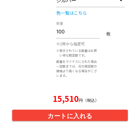
色一覧はこちら
数量
枚
※1枚から指定可
※表示されている数量はお買
い得な既定数です。
数量をマイナスにされた場合
一定数までは、元の規定数の
価格より高くなる場合がござ
います。
15,510
円（税込）
カートに入れる