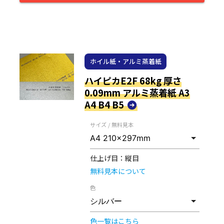
ホイル紙・アルミ蒸着紙
ハイピカE2F 68kg 厚さ
0.09mm アルミ蒸着紙 A3
A4 B4 B5
サイズ / 無料見本
仕上げ目：
縦目
無料見本について
色
色一覧はこちら