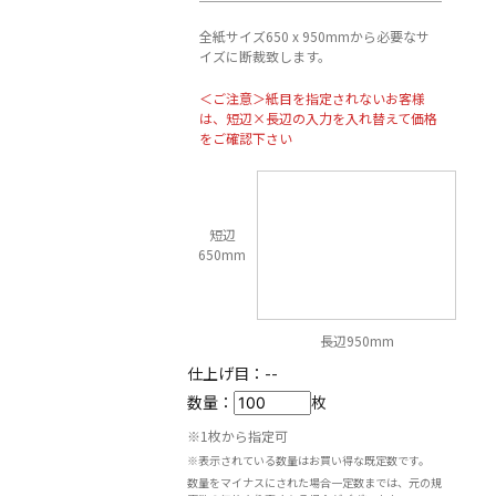
全紙サイズ650 x 950mmから必要なサ
イズに断裁致します。
＜ご注意＞紙目を指定されないお客様
は、短辺×長辺の入力を入れ替えて価格
をご確認下さい
短辺
650mm
長辺950mm
仕上げ目：
--
数量：
枚
※1枚から指定可
※表示されている数量はお買い得な既定数です。
数量をマイナスにされた場合一定数までは、元の規