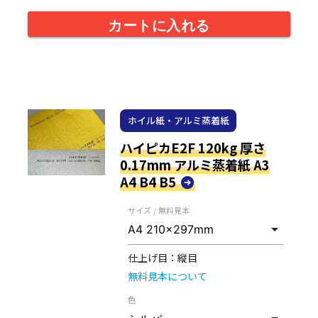
カートに入れる
ホイル紙・アルミ蒸着紙
ハイピカE2F 120kg 厚さ
0.17mm アルミ蒸着紙 A3
A4 B4 B5
サイズ / 無料見本
仕上げ目：
縦目
無料見本について
色