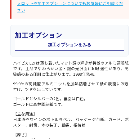
大ロットや加工オプションについてもお気軽にご相談くだ
さい
加工オプション
加工オプションをみる
ハイピカE2Fは落ち着いたマット調の輝きが特徴のアルミ蒸着紙
です。上品でやわらかい金・銀の光沢面に印刷適性があり、高
級感のある印刷に仕上がります。1999年発売。
99.9%の高純度アルミニウムを加熱蒸着させて紙の表面に吹き
付け、ツヤを出しています。
ゴールドとシルバーの2色。裏面は白色。
ゴールドは森林認証紙です。
【主な用途】
日本酒やワインのボトルラベル、パッケージ台紙、カード、ポ
スター、封筒、本の装丁、紙袋、招待状
【厚さ】