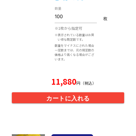
数量
枚
※1枚から指定可
※表示されている数量はお買
い得な既定数です。
数量をマイナスにされた場合
一定数までは、元の規定数の
価格より高くなる場合がござ
います。
11,880
円（税込）
カートに入れる