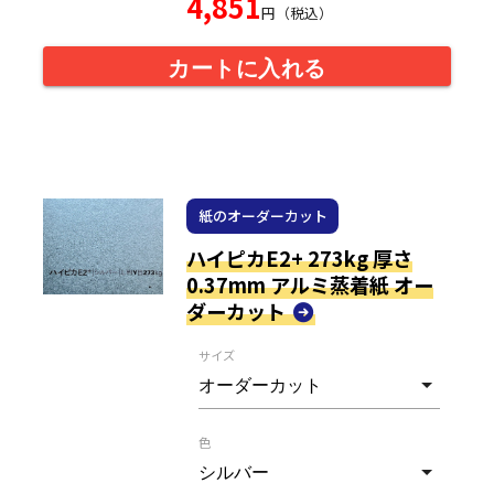
4,851
円（税込）
カートに入れる
紙のオーダーカット
ハイピカE2+ 273kg 厚さ
0.37mm アルミ蒸着紙 オー
ダーカット
サイズ
色