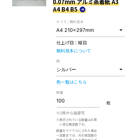
0.07mm アルミ蒸着紙 A3
A4 B4 B5
サイズ / 無料見本
仕上げ目：
縦目
無料見本について
色
色一覧はこちら
数量
枚
※1枚から指定可
※表示されている数量はお買
い得な既定数です。
数量をマイナスにされた場合
一定数までは、元の規定数の
価格より高くなる場合がござ