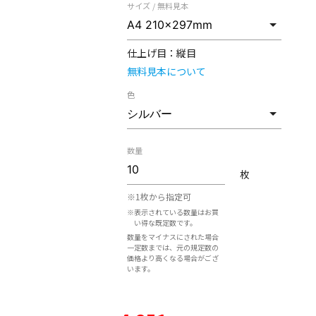
サイズ / 無料見本
仕上げ目：
縦目
無料見本について
色
数量
枚
※1枚から指定可
※表示されている数量はお買
い得な既定数です。
数量をマイナスにされた場合
一定数までは、元の規定数の
価格より高くなる場合がござ
います。