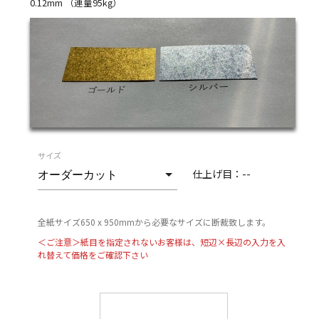
0.12mm （連量95kg）
サイズ
仕上げ目：
--
全紙サイズ650 x 950mmから必要なサイズに断裁致します。
＜ご注意＞紙目を指定されないお客様は、短辺×長辺の入力を入
れ替えて価格をご確認下さい