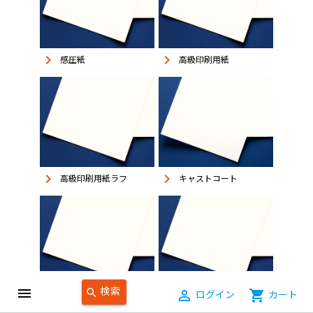
keyboard_arrow_right
keyboard_arrow_right
感圧紙
高級印刷用紙
keyboard_arrow_right
keyboard_arrow_right
高級印刷用紙ラフ
キャストコート
検索
menu
search
person_outline
ログイン
shopping_cart
カート
keyboard_arrow_right
keyboard_arrow_right
画用紙
ケント紙