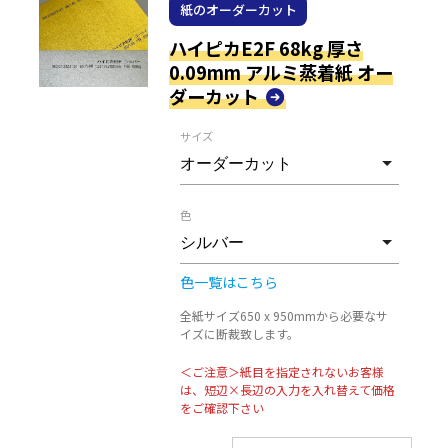
紙のオーダーカット
ハイピカE2F 68kg 厚さ
0.09mm アルミ蒸着紙 オー
ダーカット
サイズ
色
色一覧はこちら
全紙サイズ650 x 950mmから必要なサ
イズに断裁致します。
＜ご注意＞紙目を指定されないお客様
は、短辺×長辺の入力を入れ替えて価格
をご確認下さい