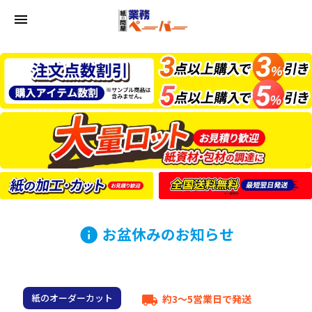
menu
お盆休みのお知らせ
info
紙のオーダーカット
約3～5営業日で発送
local_shipping