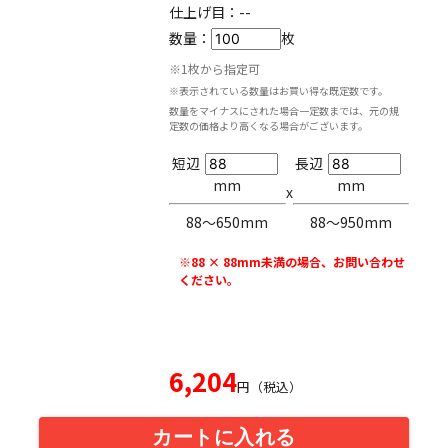
仕上げ目：
--
数量：
枚
※1枚から指定可
※表示されている数量はお買い得な既定数です。
数量をマイナスにされた場合一定数までは、元の規
定数の価格より高くなる場合がございます。
短辺
長辺
mm
mm
x
88〜650mm
88〜950mm
※88 × 88mm未満の場合、お問い合わせ
ください。
6,204
円（税込）
カートに入れる