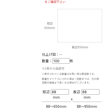
をご確認下さい
短辺
650mm
長辺950mm
仕上げ目：
--
数量：
枚
※1枚から指定可
※表示されている数量はお買い得な既定数です。
数量をマイナスにされた場合一定数までは、元の規
定数の価格より高くなる場合がございます。
短辺
長辺
mm
mm
x
88〜650mm
88〜950mm