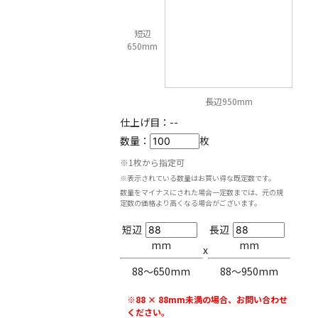
短辺
650mm
長辺950mm
仕上げ目：
--
数量：
枚
※1枚から指定可
※表示されている数量はお買い得な既定数です。
数量をマイナスにされた場合一定数までは、元の規
定数の価格より高くなる場合がございます。
短辺
長辺
mm
mm
x
88〜650mm
88〜950mm
※88 × 88mm未満の場合、お問い合わせ
ください。