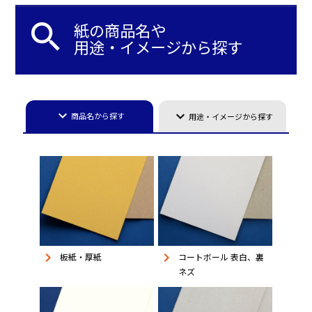
search
紙の商品名や
用途・イメージから探す
keyboard_arrow_down
keyboard_arrow_down
商品名から探す
用途・イメージから探す
keyboard_arrow_right
keyboard_arrow_right
板紙・厚紙
コートボール 表白、裏
ネズ