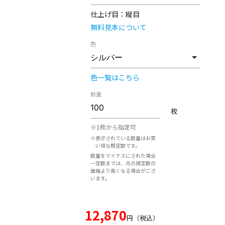
仕上げ目：
縦目
無料見本について
色
色一覧はこちら
数量
枚
※1枚から指定可
※表示されている数量はお買
い得な既定数です。
数量をマイナスにされた場合
一定数までは、元の規定数の
価格より高くなる場合がござ
います。
12,870
円（税込）