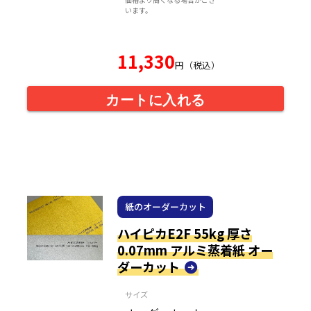
います。
11,330
円（税込）
カートに入れる
紙のオーダーカット
ハイピカE2F 55kg 厚さ
0.07mm アルミ蒸着紙 オー
ダーカット
サイズ