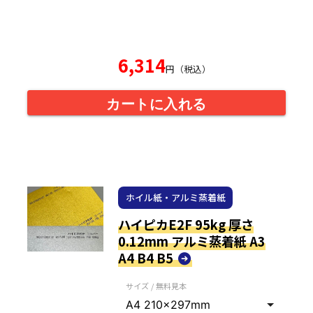
6,314
円（税込）
カートに入れる
ホイル紙・アルミ蒸着紙
ハイピカE2F 95kg 厚さ
0.12mm アルミ蒸着紙 A3
A4 B4 B5
サイズ / 無料見本