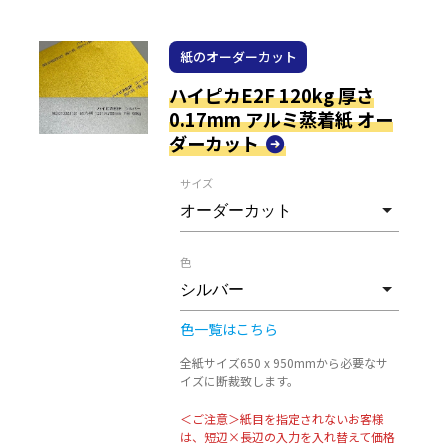
紙のオーダーカット
ハイピカE2F 120kg 厚さ
0.17mm アルミ蒸着紙 オー
ダーカット
サイズ
色
色一覧はこちら
全紙サイズ650 x 950mmから必要なサ
イズに断裁致します。
＜ご注意＞紙目を指定されないお客様
は、短辺×長辺の入力を入れ替えて価格