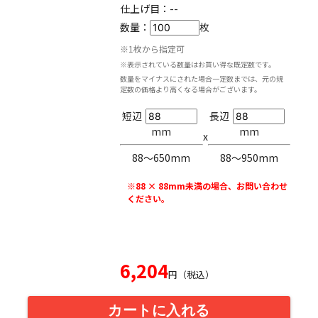
仕上げ目：
--
数量：
枚
※1枚から指定可
※表示されている数量はお買い得な既定数です。
数量をマイナスにされた場合一定数までは、元の規
定数の価格より高くなる場合がございます。
短辺
長辺
mm
mm
x
88〜650mm
88〜950mm
※88 × 88mm未満の場合、お問い合わせ
ください。
6,204
円（税込）
カートに入れる