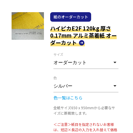
紙のオーダーカット
ハイピカE2F 120kg 厚さ
0.17mm アルミ蒸着紙 オー
ダーカット
サイズ
色
色一覧はこちら
全紙サイズ650 x 950mmから必要なサ
イズに断裁致します。
＜ご注意＞紙目を指定されないお客様
は、短辺×長辺の入力を入れ替えて価格