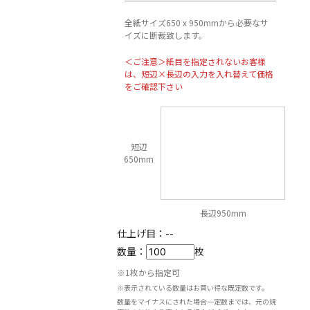
全紙サイズ650 x 950mmから必要なサ
イズに断裁致します。
＜ご注意＞紙目を指定されないお客様
は、短辺×長辺の入力を入れ替えて価格
をご確認下さい
短辺
650mm
長辺950mm
仕上げ目：
--
数量：
枚
※1枚から指定可
※表示されている数量はお買い得な既定数です。
数量をマイナスにされた場合一定数までは、元の規