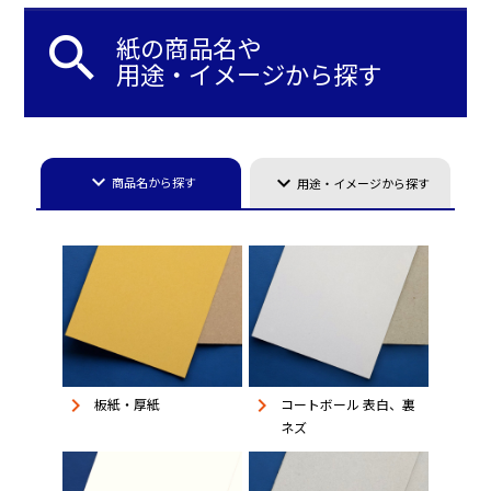
search
紙の商品名や
用途・イメージから探す
keyboard_arrow_down
keyboard_arrow_down
商品名から探す
用途・イメージから探す
keyboard_arrow_right
keyboard_arrow_right
板紙・厚紙
コートボール 表白、裏
ネズ