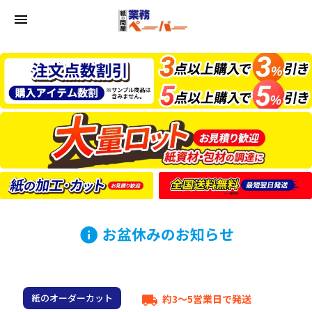
menu
お盆休みのお知らせ
info
紙のオーダーカット
約3～5営業日で発送
local_shipping