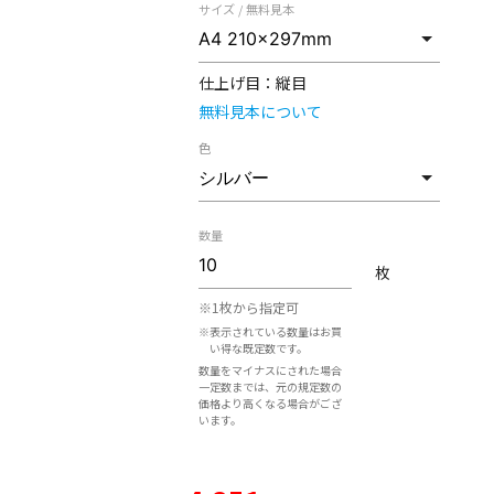
サイズ / 無料見本
仕上げ目：
縦目
無料見本について
色
数量
枚
※1枚から指定可
※表示されている数量はお買
い得な既定数です。
数量をマイナスにされた場合
一定数までは、元の規定数の
価格より高くなる場合がござ
います。