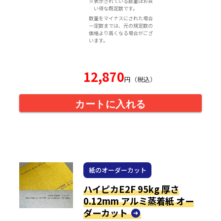
※表示されている数量はお買
い得な既定数です。
数量をマイナスにされた場合
一定数までは、元の規定数の
価格より高くなる場合がござ
います。
12,870
円（税込）
カートに入れる
紙のオーダーカット
ハイピカE2F 95kg 厚さ
0.12mm アルミ蒸着紙 オー
ダーカット