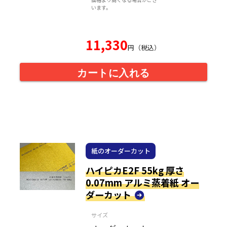
います。
11,330
円（税込）
カートに入れる
紙のオーダーカット
ハイピカE2F 55kg 厚さ
0.07mm アルミ蒸着紙 オー
ダーカット
サイズ