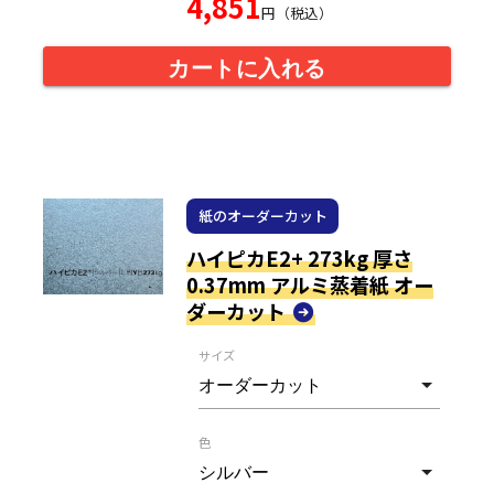
4,851
円（税込）
カートに入れる
紙のオーダーカット
ハイピカE2+ 273kg 厚さ
0.37mm アルミ蒸着紙 オー
ダーカット
サイズ
色