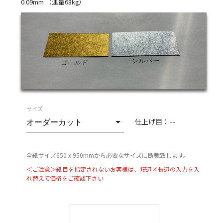
0.09mm （連量68kg）
サイズ
仕上げ目：
--
全紙サイズ650 x 950mmから必要なサイズに断裁致します。
＜ご注意＞紙目を指定されないお客様は、短辺×長辺の入力を入
れ替えて価格をご確認下さい