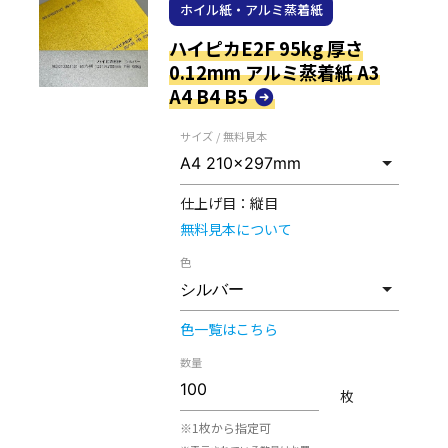
ホイル紙・アルミ蒸着紙
ハイピカE2F 95kg 厚さ
0.12mm アルミ蒸着紙 A3
A4 B4 B5
サイズ / 無料見本
仕上げ目：
縦目
無料見本について
色
色一覧はこちら
数量
枚
※1枚から指定可