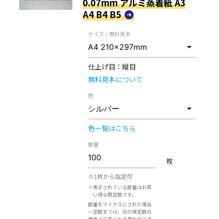
0.07mm アルミ蒸着紙 A3
A4 B4 B5
サイズ / 無料見本
仕上げ目：
縦目
無料見本について
色
色一覧はこちら
数量
枚
※1枚から指定可
※表示されている数量はお買
い得な既定数です。
数量をマイナスにされた場合
一定数までは、元の規定数の
価格より高くなる場合がござ