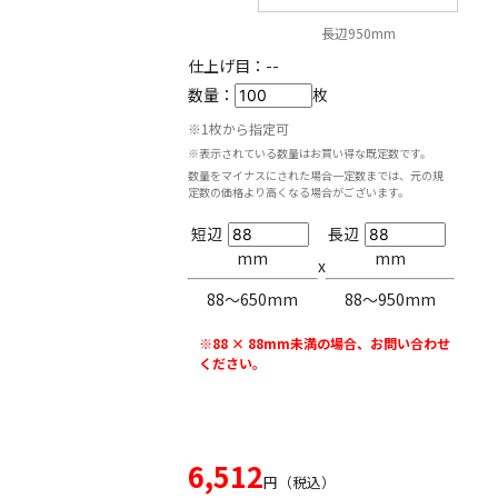
長辺950mm
仕上げ目：
--
数量：
枚
※1枚から指定可
※表示されている数量はお買い得な既定数です。
数量をマイナスにされた場合一定数までは、元の規
定数の価格より高くなる場合がございます。
短辺
長辺
mm
mm
x
88〜650mm
88〜950mm
※88 × 88mm未満の場合、お問い合わせ
ください。
6,512
円（税込）