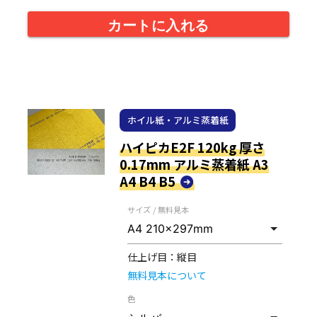
カートに入れる
ホイル紙・アルミ蒸着紙
ハイピカE2F 120kg 厚さ
0.17mm アルミ蒸着紙 A3
A4 B4 B5
サイズ / 無料見本
仕上げ目：
縦目
無料見本について
色