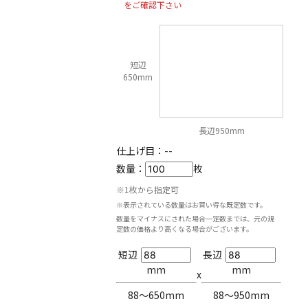
をご確認下さい
短辺
650mm
長辺950mm
仕上げ目：
--
数量：
枚
※1枚から指定可
※表示されている数量はお買い得な既定数です。
数量をマイナスにされた場合一定数までは、元の規
定数の価格より高くなる場合がございます。
短辺
長辺
mm
mm
x
88〜650mm
88〜950mm