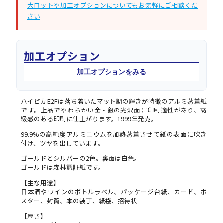
大ロットや加工オプションについてもお気軽にご相談くだ
さい
加工オプション
加工オプションをみる
ハイピカE2Fは落ち着いたマット調の輝きが特徴のアルミ蒸着紙
です。上品でやわらかい金・銀の光沢面に印刷適性があり、高
級感のある印刷に仕上がります。1999年発売。
99.9%の高純度アルミニウムを加熱蒸着させて紙の表面に吹き
付け、ツヤを出しています。
ゴールドとシルバーの2色。裏面は白色。
ゴールドは森林認証紙です。
【主な用途】
日本酒やワインのボトルラベル、パッケージ台紙、カード、ポ
スター、封筒、本の装丁、紙袋、招待状
【厚さ】