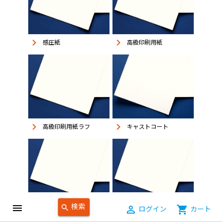
keyboard_arrow_right
keyboard_arrow_right
感圧紙
高級印刷用紙
keyboard_arrow_right
keyboard_arrow_right
高級印刷用紙ラフ
キャストコート
検索
menu
search
person_outline
ログイン
shopping_cart
カート
keyboard_arrow_right
keyboard_arrow_right
画用紙
ケント紙