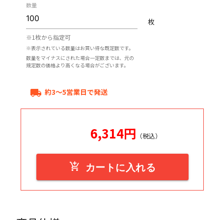
数量
枚
※1枚から指定可
※表示されている数量はお買い得な既定数です。
数量をマイナスにされた場合一定数までは、元の
規定数の価格より高くなる場合がございます。
約3～5営業日で発送
local_shipping
6,314
円
（税込）
add_shopping_cart
カートに入れる