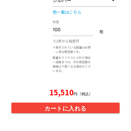
色一覧はこちら
数量
枚
※1枚から指定可
※表示されている数量はお買
い得な既定数です。
数量をマイナスにされた場合
一定数までは、元の規定数の
価格より高くなる場合がござ
います。
15,510
円（税込）
カートに入れる