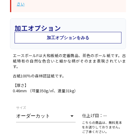
さい
加工オプション
加工オプションをみる
エースボールFは大和板紙の定番商品、茶色のボール紙です。古
紙特有の自然な色合いと細かな柄がそのまま表現されていま
す。
古紙100％の森林認証紙です。
【厚さ】
0.46mm （坪量350g/㎡、連量31kg）
サイズ
仕上げ目：
--
こちらの商品は、無料見本
をお送りしておりません。
ご了承ください。