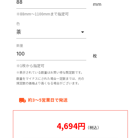
mm
※88mm〜1100mmまで指定可
色
数量
枚
※1枚から指定可
※表示されている数量はお買い得な既定数です。
数量をマイナスにされた場合一定数までは、元の
規定数の価格より高くなる場合がございます。
約3～5営業日で発送
local_shipping
4,694
円
（税込）