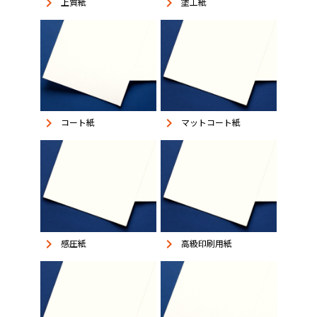
keyboard_arrow_right
keyboard_arrow_right
上質紙
塗工紙
keyboard_arrow_right
keyboard_arrow_right
コート紙
マットコート紙
keyboard_arrow_right
keyboard_arrow_right
感圧紙
高級印刷用紙