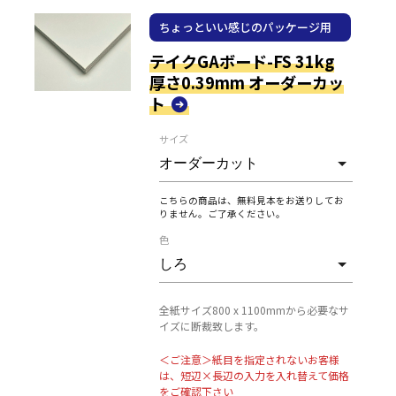
ちょっといい感じのパッケージ用
紙
テイクGAボード-FS 31kg
厚さ0.39mm オーダーカッ
ト
サイズ
こちらの商品は、無料見本をお送りしてお
りません。ご了承ください。
色
全紙サイズ800 x 1100mmから必要なサ
イズに断裁致します。
＜ご注意＞紙目を指定されないお客様
は、短辺×長辺の入力を入れ替えて価格
をご確認下さい