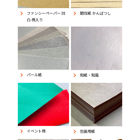
keyboard_arrow_right
keyboard_arrow_right
ファンシーペーパー 凹
間伐紙 かんばつし
凸 柄入り
keyboard_arrow_right
keyboard_arrow_right
パール紙
和紙・和風
keyboard_arrow_right
keyboard_arrow_right
イベント用
包装用紙