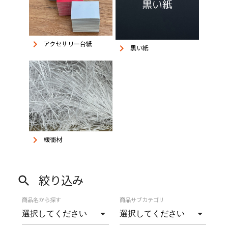
keyboard_arrow_right
アクセサリー台紙
keyboard_arrow_right
黒い紙
keyboard_arrow_right
緩衝材
絞り込み
search
商品名から探す
商品サブカテゴリ