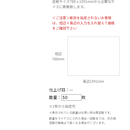
全紙サイズ788 x 1091mmから必要なサ
イズに断裁致します。
＜ご注意＞紙目を指定されないお客様
は、短辺×長辺の入力を入れ替えて価格
をご確認下さい
短辺
788mm
長辺1091mm
仕上げ目：
--
数量：
枚
※1枚から指定可
※表示されている数量はお買い得な既定数です。
数量をマイナスにされた場合一定数までは、元の規
定数の価格より高くなる場合がございます。