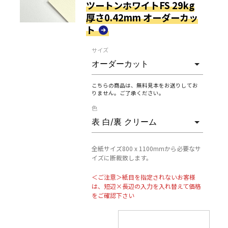
紙
ツートンホワイトFS 29kg
厚さ0.42mm オーダーカッ
ト
サイズ
こちらの商品は、無料見本をお送りしてお
りません。ご了承ください。
色
全紙サイズ800 x 1100mmから必要なサ
イズに断裁致します。
＜ご注意＞紙目を指定されないお客様
は、短辺×長辺の入力を入れ替えて価格
をご確認下さい