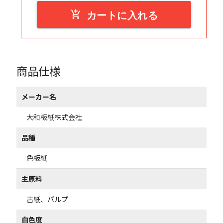
add_shopping_cart
カートに入れる
商品仕様
メーカー名
大和板紙株式会社
品種
色板紙
主原料
古紙、パルプ
白色度