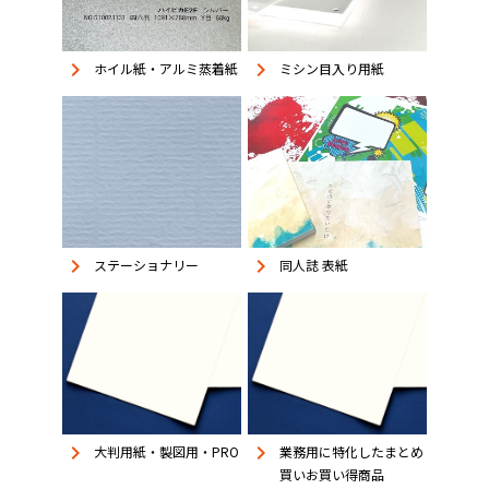
keyboard_arrow_right
keyboard_arrow_right
ホイル紙・アルミ蒸着紙
ミシン目入り用紙
keyboard_arrow_right
keyboard_arrow_right
同人誌 表紙
ステーショナリー
keyboard_arrow_right
keyboard_arrow_right
大判用紙・製図用・PRO
業務用に特化したまとめ
買いお買い得商品