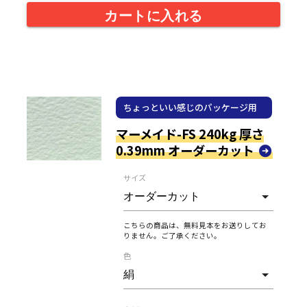
カートに入れる
ちょっといい感じのパッケージ用
紙
マーメイド-FS 240kg 厚さ
0.39mm オーダーカット
サイズ
こちらの商品は、無料見本をお送りしてお
りません。ご了承ください。
色