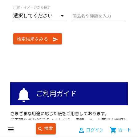
用途・イメージから探す
商品名や種類を入力
検索結果をみる
send
notifications
ご利用ガイド
さまざまな用途に応じた紙をご用意しております。
ご不明な点などございましたら、電話・メール等でお気軽に
お問い合せください。
検索
menu
search
person_outline
ログイン
shopping_cart
カート