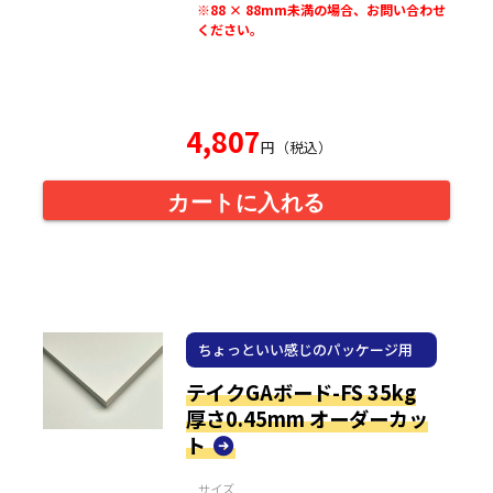
※88 × 88mm未満の場合、お問い合わせ
ください。
4,807
円（税込）
カートに入れる
ちょっといい感じのパッケージ用
紙
テイクGAボード-FS 35kg
厚さ0.45mm オーダーカッ
ト
サイズ