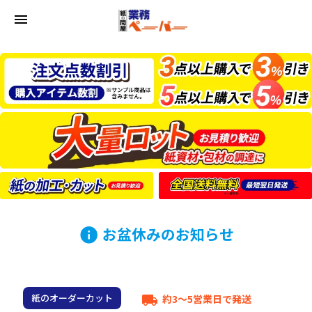
menu
お盆休みのお知らせ
info
紙のオーダーカット
約3～5営業日で発送
local_shipping