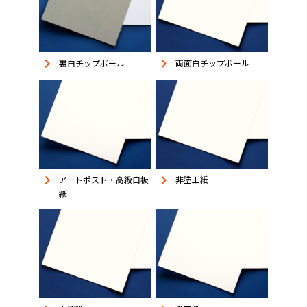
keyboard_arrow_right
keyboard_arrow_right
裏白チップボール
両面白チップボール
keyboard_arrow_right
keyboard_arrow_right
アートポスト・高級白板
非塗工紙
紙