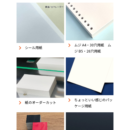
keyboard_arrow_right
ムジ A4・30穴用紙 ム
keyboard_arrow_right
シール用紙
ジ B5・26穴用紙
keyboard_arrow_right
ちょっといい感じのパッ
keyboard_arrow_right
紙のオーダーカット
ケージ用紙