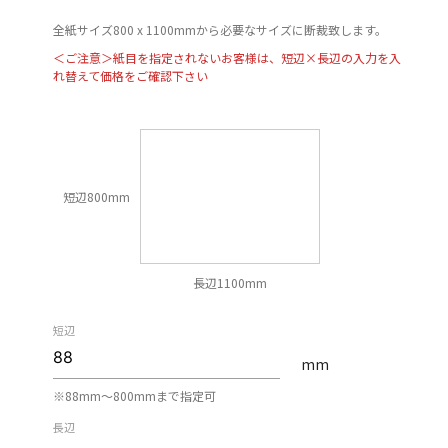
全紙サイズ800 x 1100mmから必要なサイズに断裁致します。
＜ご注意＞紙目を指定されないお客様は、短辺×長辺の入力を入
れ替えて価格をご確認下さい
短辺800mm
長辺1100mm
短辺
mm
※88mm〜800mmまで指定可
長辺