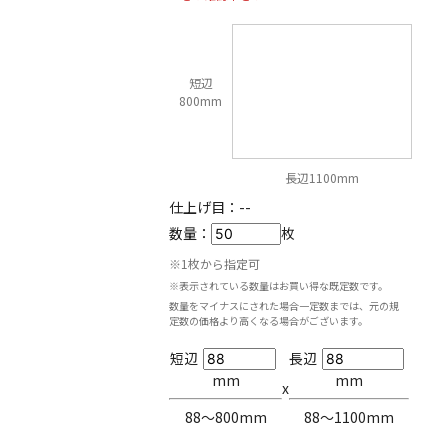
短辺
800mm
長辺1100mm
仕上げ目：
--
数量：
枚
※1枚から指定可
※表示されている数量はお買い得な既定数です。
数量をマイナスにされた場合一定数までは、元の規
定数の価格より高くなる場合がございます。
短辺
長辺
mm
mm
x
88〜800mm
88〜1100mm