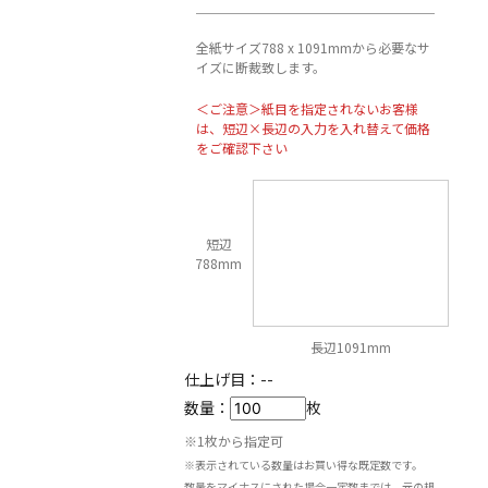
全紙サイズ788 x 1091mmから必要なサ
イズに断裁致します。
＜ご注意＞紙目を指定されないお客様
は、短辺×長辺の入力を入れ替えて価格
をご確認下さい
短辺
788mm
長辺1091mm
仕上げ目：
--
数量：
枚
※1枚から指定可
※表示されている数量はお買い得な既定数です。
数量をマイナスにされた場合一定数までは、元の規