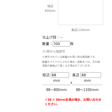
短辺
800mm
長辺1100mm
仕上げ目：
--
数量：
枚
※1枚から指定可
※表示されている数量はお買い得な既定数です。
数量をマイナスにされた場合一定数までは、元の規
定数の価格より高くなる場合がございます。
短辺
長辺
mm
mm
x
88〜800mm
88〜1100mm
※88 × 88mm未満の場合、お問い合わせ
ください。