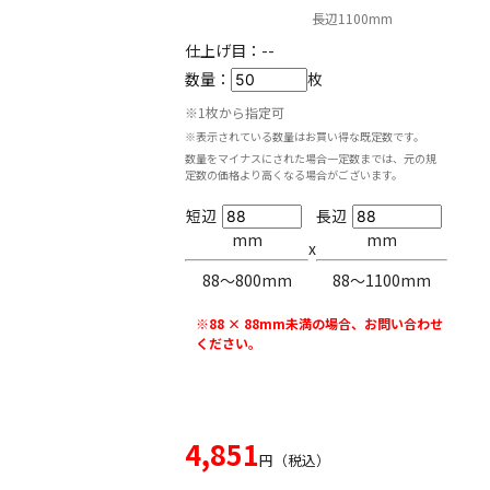
長辺1100mm
仕上げ目：
--
数量：
枚
※1枚から指定可
※表示されている数量はお買い得な既定数です。
数量をマイナスにされた場合一定数までは、元の規
定数の価格より高くなる場合がございます。
短辺
長辺
mm
mm
x
88〜800mm
88〜1100mm
※88 × 88mm未満の場合、お問い合わせ
ください。
4,851
円（税込）