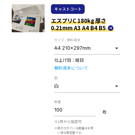
キャストコート
エスプリC 180kg 厚さ
0.21mm A3 A4 B4 B5
サイズ / 無料見本
仕上げ目：
縦目
無料見本について
色
数量
枚
※1枚から指定可
※表示されている数量はお買
い得な既定数です。