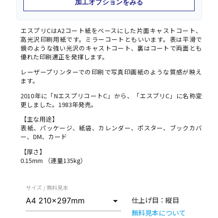
加工オプションをみる
エスプリCはA2コート紙をベースにした片面キャストコート、
高光沢印刷用紙です。ミラーコートともいいます。表は平滑で
鏡のような強い光沢のキャストコート、裏はコートで両面とも
優れた印刷適正を発揮します。
レーザープリンターでの印刷で写真印画紙のような質感が映え
ます。
2010年に「NエスプリコートC」から、「エスプリC」に名称変
更しました。1983年発売。
【主な用途】
表紙、パッケージ、紙袋、カレンダー、ポスター、ブックカバ
ー、DM、カード
【厚さ】
0.15mm （連量135kg）
サイズ / 無料見本
仕上げ目：
縦目
無料見本について