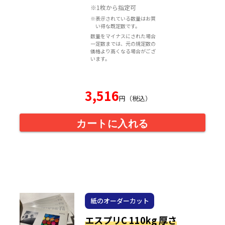
※1枚から指定可
※表示されている数量はお買
い得な既定数です。
数量をマイナスにされた場合
一定数までは、元の規定数の
価格より高くなる場合がござ
います。
3,516
円（税込）
カートに入れる
紙のオーダーカット
エスプリC 110kg 厚さ