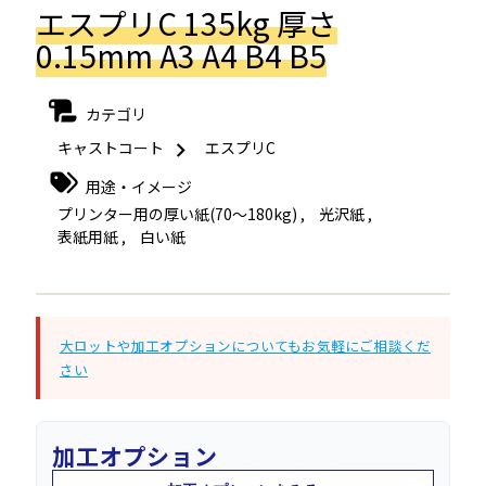
エスプリC 135kg 厚さ
0.15mm A3 A4 B4 B5
カテゴリ
キャストコート
エスプリC
用途・イメージ
プリンター用の厚い紙(70～180kg)
,
光沢紙
,
表紙用紙
,
白い紙
大ロットや加工オプションについてもお気軽にご相談くだ
さい
加工オプション