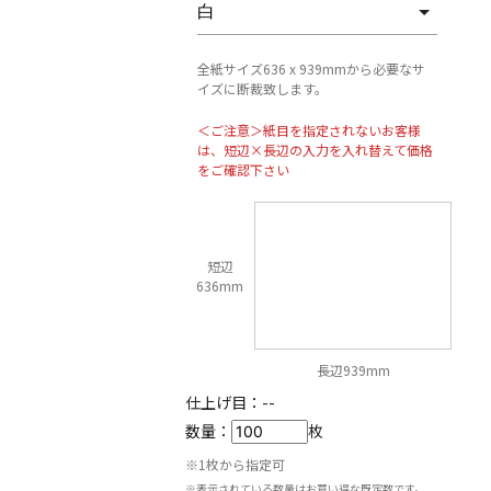
全紙サイズ636 x 939mmから必要なサ
イズに断裁致します。
＜ご注意＞紙目を指定されないお客様
は、短辺×長辺の入力を入れ替えて価格
をご確認下さい
短辺
636mm
長辺939mm
仕上げ目：
--
数量：
枚
※1枚から指定可
※表示されている数量はお買い得な既定数です。