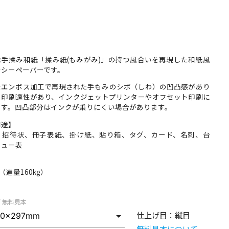
な手揉み和紙「揉み紙(もみがみ)」の持つ風合いを再現した和紙風
ンシーペーパーです。
なエンボス加工で再現された手もみのシボ（しわ）の凹凸感があり
も印刷適性があり、インクジェットプリンターやオフセット印刷に
ます。凹凸部分はインクが乗りにくい場合があります。
用途】
、招待状、冊子表紙、掛け紙、貼り箱、タグ、カード、名刺、台
ニュー表
】
m （連量160kg）
/ 無料見本
仕上げ目：
縦目
無料見本について