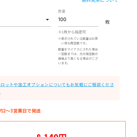
数量
枚
※1枚から指定可
※表示されている数量はお買
い得な既定数です。
数量をマイナスにされた場合
一定数までは、元の規定数の
価格より高くなる場合がござ
います。
大ロットや加工オプションについてもお気軽にご相談くださ
い
約2～3営業日で発送