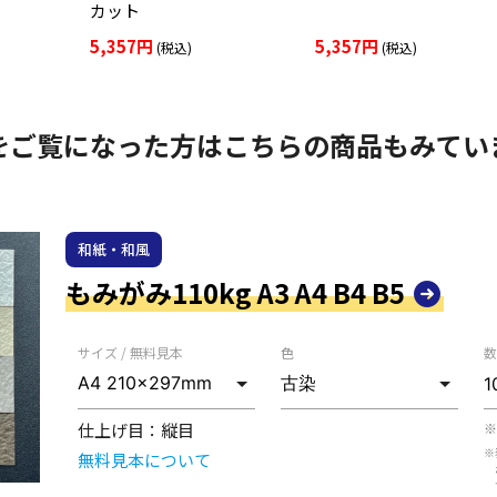
カット
5,357円
5,357円
(税込)
(税込)
をご覧になった方はこちらの商品もみてい
和紙・和風
もみがみ110kg A3 A4 B4 B5
サイズ / 無料見本
色
数
仕上げ目：
縦目
※
※
無料見本について