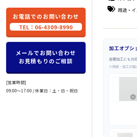
用途・イ
お電話でのお問い合わせ
TEL：06-4309-8990
加工オプシ
メールでお問い合わせ
各種加工にも対
お見積もりのご相談
※用紙・加工の組
[営業時間]
09:00～17:00 / 休業日：土・日・祝日
zoom_in