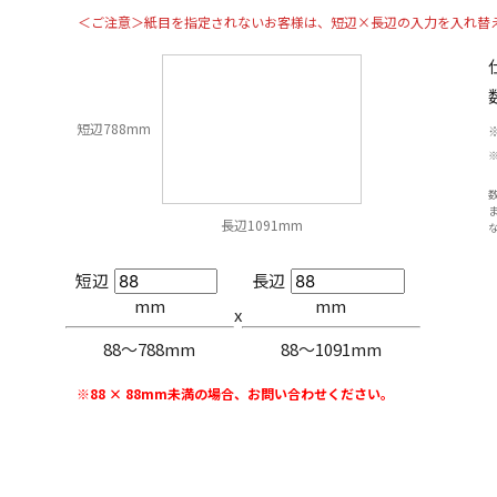
＜ご注意＞紙目を指定されないお客様は、短辺×長辺の入力を入れ替
短辺788mm
長辺1091mm
短辺
長辺
mm
mm
x
88〜788mm
88〜1091mm
※88 × 88mm未満の場合、お問い合わせください。