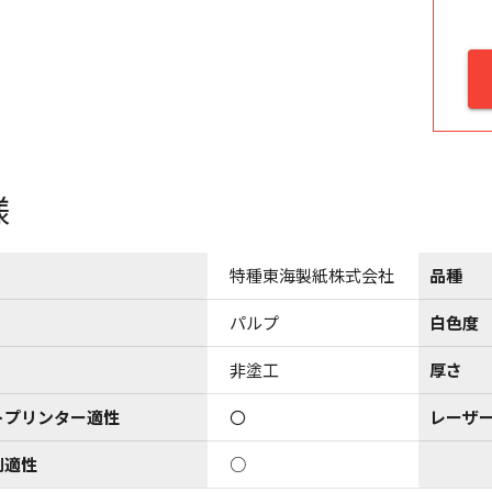
様
特種東海製紙株式会社
品種
パルプ
白色度
非塗工
厚さ
トプリンター適性
〇
レーザ
刷適性
○