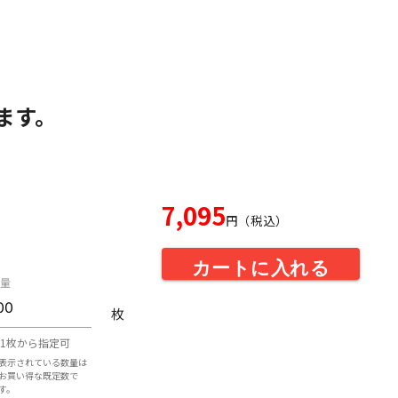
ます。
7,095
円（税込）
カートに入れる
量
枚
1枚から指定可
表示されている数量は
お買い得な既定数で
す。