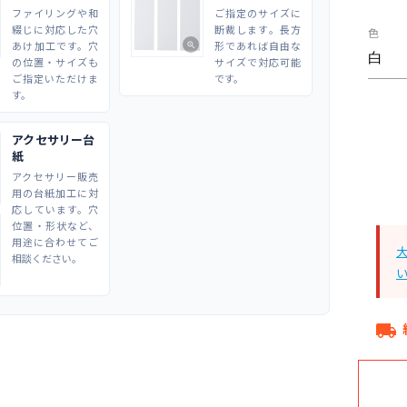
ファイリングや和
ご指定のサイズに
綴じに対応した穴
断裁します。長方
色
あけ加工です。穴
形であれば自由な
zoom_in
の位置・サイズも
サイズで対応可能
ご指定いただけま
です。
す。
アクセサリー台
紙
アクセサリー販売
用の台紙加工に対
応しています。穴
位置・形状など、
用途に合わせてご
相談ください。
local_shipping