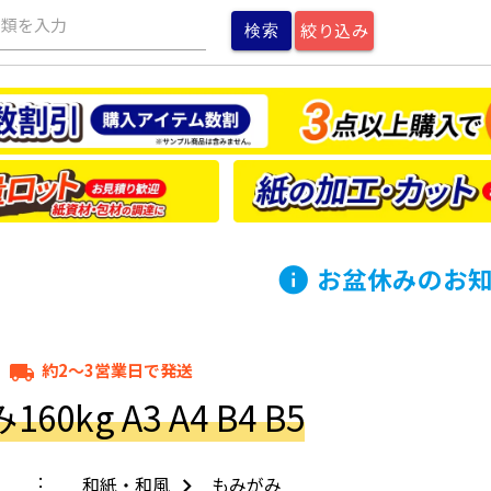
種類を入力
絞り込み
お盆休みのお
info
約2～3営業日で発送
local_shipping
60kg A3 A4 B4 B5
和紙・和風
もみがみ