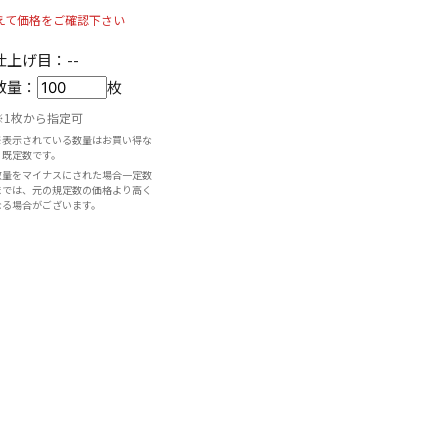
えて価格をご確認下さい
仕上げ目：
--
数量：
枚
※1枚から指定可
※表示されている数量はお買い得な
既定数です。
数量をマイナスにされた場合一定数
までは、元の規定数の価格より高く
なる場合がございます。