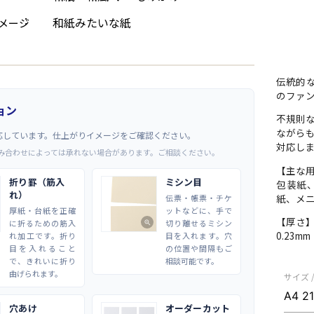
和紙みたいな紙
メージ
伝統的
のファ
ョン
不規則
ながら
応しています。仕上がりイメージをご確認ください。
対応し
み合わせによっては承れない場合があります。ご相談ください。
【主な
折り罫（筋入
ミシン目
包装紙
れ）
紙、メ
伝票・帳票・チケ
厚紙・台紙を正確
ットなどに、手で
【厚さ
に折るための筋入
切り離せるミシン
zoom_in
0.23m
れ加工です。折り
目を入れます。穴
目を入れること
の位置や間隔もご
で、きれいに折り
相談可能です。
曲げられます。
サイズ 
穴あけ
オーダーカット