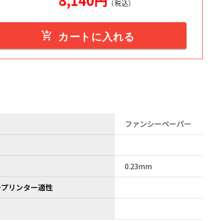
8,140
円
（税込）
add_shopping_cart
カートに入れる
ファンシーペーパー
0.23mm
ープリンター適性