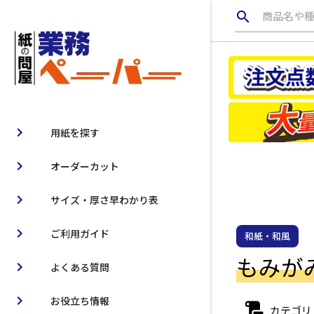
search
商品名や
chevron_right
用紙を探す
chevron_right
オーダーカット
chevron_right
サイズ・厚さ早わかり表
chevron_right
ご利用ガイド
和紙・和風
もみがみ1
chevron_right
よくある質問
chevron_right
お役立ち情報
カテゴリ