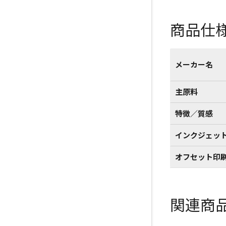
商品仕
メーカー名
主原料
特徴／質感
インクジェッ
オフセット印
関連商