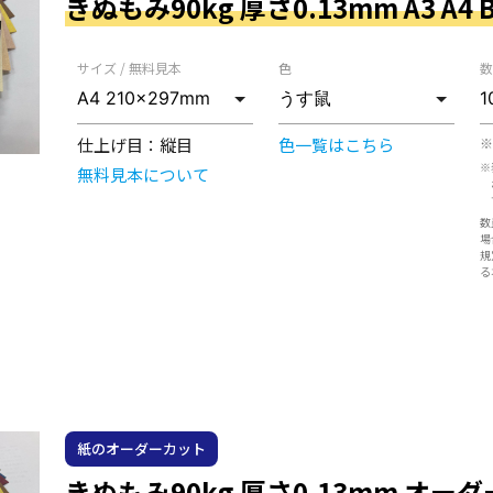
きぬもみ90kg 厚さ0.13mm A3 A4 B
サイズ / 無料見本
色
数
仕上げ目：
縦目
色一覧はこちら
※
※
無料見本について
数
場
規
る
紙のオーダーカット
きぬもみ90kg 厚さ0.13mm オー