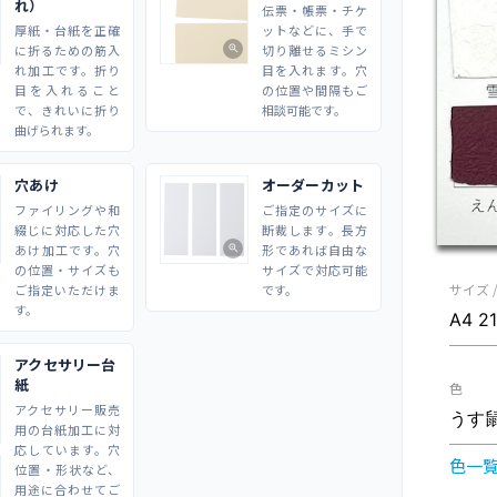
れ）
伝票・帳票・チケ
厚紙・台紙を正確
ットなどに、手で
に折るための筋入
切り離せるミシン
zoom_in
れ加工です。折り
目を入れます。穴
目を入れること
の位置や間隔もご
で、きれいに折り
相談可能です。
曲げられます。
穴あけ
オーダーカット
ファイリングや和
ご指定のサイズに
綴じに対応した穴
断裁します。長方
あけ加工です。穴
形であれば自由な
zoom_in
の位置・サイズも
サイズで対応可能
サイズ 
ご指定いただけま
です。
す。
アクセサリー台
紙
色
アクセサリー販売
用の台紙加工に対
応しています。穴
色一
位置・形状など、
用途に合わせてご