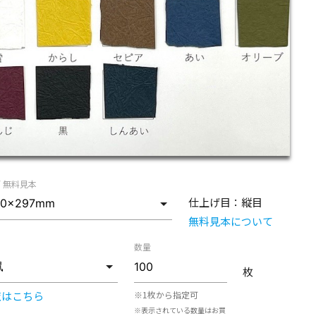
/ 無料見本
仕上げ目：
縦目
無料見本について
数量
枚
覧はこちら
※1枚から指定可
※表示されている数量はお買