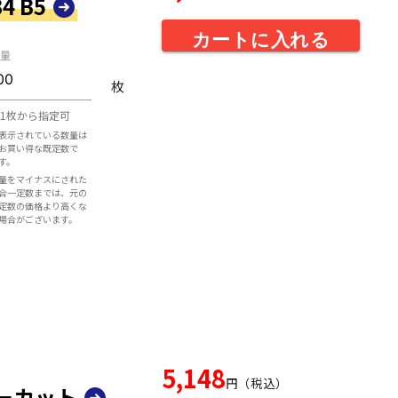
4 B5
カートに入れる
量
枚
1枚から指定可
表示されている数量は
お買い得な既定数で
す。
量をマイナスにされた
合一定数までは、元の
定数の価格より高くな
場合がございます。
5,148
円（税込）
ダーカット