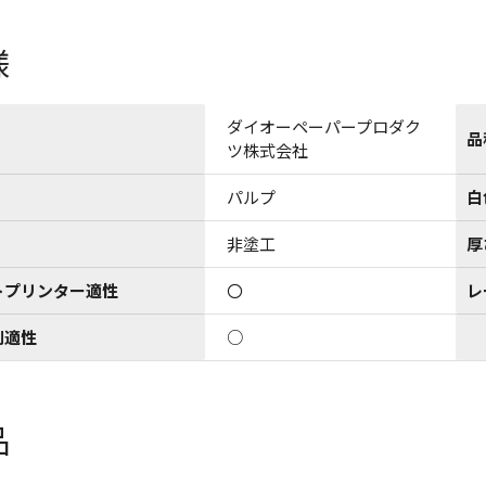
様
ダイオーペーパープロダク
品
ツ株式会社
パルプ
白
非塗工
厚
トプリンター適性
〇
レ
刷適性
○
品