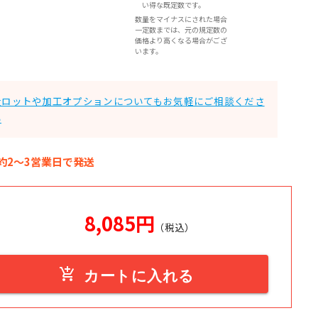
い得な既定数です。
数量をマイナスにされた場合
一定数までは、元の規定数の
価格より高くなる場合がござ
います。
大ロットや加工オプションについてもお気軽にご相談くださ
い
約2～3営業日で発送
8,085
円
（税込）
add_shopping_cart
カートに入れる