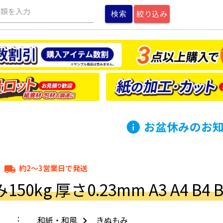
種類を入力
絞り込み
お盆休みのお
info
約2～3営業日で発送
local_shipping
50kg 厚さ0.23mm A3 A4 B4 B
和紙・和風
きぬもみ