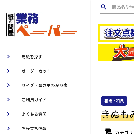
search
商品名や
chevron_right
用紙を探す
chevron_right
オーダーカット
chevron_right
サイズ・厚さ早わかり表
chevron_right
ご利用ガイド
和紙・和風
きぬもみ1
chevron_right
よくある質問
chevron_right
お役立ち情報
カテゴリ