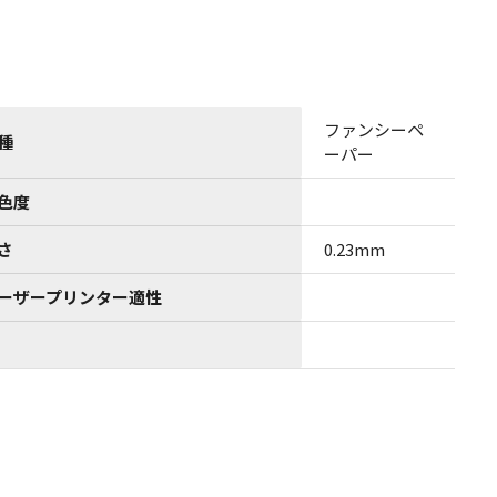
ファンシーペ
種
ーパー
色度
さ
0.23mm
ーザープリンター適性