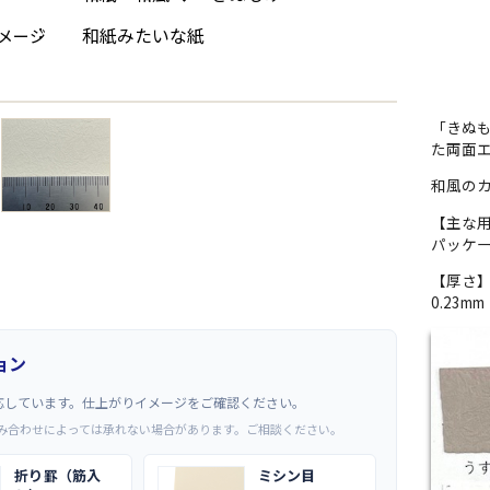
和紙みたいな紙
メージ
→
「きぬ
た両面
和風のカ
【主な
パッケ
【厚さ
0.23m
ョン
応しています。仕上がりイメージをご確認ください。
み合わせによっては承れない場合があります。ご相談ください。
折り罫（筋入
ミシン目