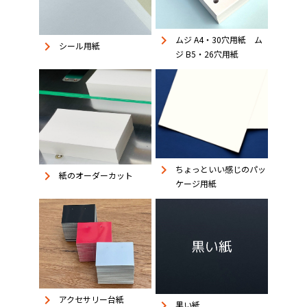
keyboard_arrow_right
ムジ A4・30穴用紙 ム
keyboard_arrow_right
シール用紙
ジ B5・26穴用紙
keyboard_arrow_right
ちょっといい感じのパッ
keyboard_arrow_right
紙のオーダーカット
ケージ用紙
keyboard_arrow_right
アクセサリー台紙
keyboard_arrow_right
黒い紙