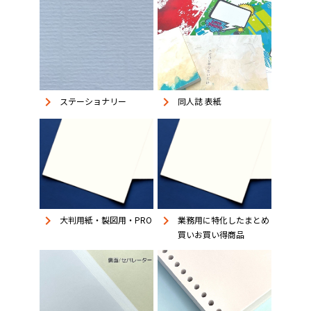
keyboard_arrow_right
keyboard_arrow_right
同人誌 表紙
ステーショナリー
keyboard_arrow_right
keyboard_arrow_right
大判用紙・製図用・PRO
業務用に特化したまとめ
買いお買い得商品