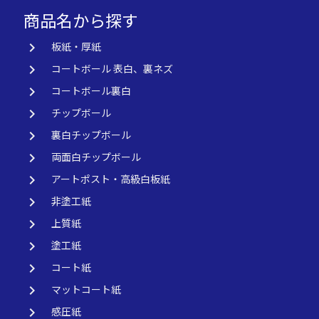
商品名から探す
keyboard_arrow_right
板紙・厚紙
keyboard_arrow_right
コートボール 表白、裏ネズ
keyboard_arrow_right
コートボール裏白
keyboard_arrow_right
チップボール
keyboard_arrow_right
裏白チップボール
keyboard_arrow_right
両面白チップボール
keyboard_arrow_right
アートポスト・高級白板紙
keyboard_arrow_right
非塗工紙
keyboard_arrow_right
上質紙
keyboard_arrow_right
塗工紙
keyboard_arrow_right
コート紙
keyboard_arrow_right
マットコート紙
keyboard_arrow_right
感圧紙