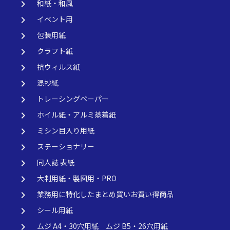
keyboard_arrow_right
和紙・和風
keyboard_arrow_right
イベント用
keyboard_arrow_right
包装用紙
keyboard_arrow_right
クラフト紙
keyboard_arrow_right
抗ウィルス紙
keyboard_arrow_right
混抄紙
keyboard_arrow_right
トレーシングペーパー
keyboard_arrow_right
ホイル紙・アルミ蒸着紙
keyboard_arrow_right
ミシン目入り用紙
keyboard_arrow_right
ステーショナリー
keyboard_arrow_right
同人誌 表紙
keyboard_arrow_right
大判用紙・製図用・PRO
keyboard_arrow_right
業務用に特化したまとめ買いお買い得商品
keyboard_arrow_right
シール用紙
keyboard_arrow_right
ムジ A4・30穴用紙 ムジ B5・26穴用紙