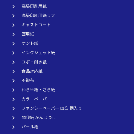
keyboard_arrow_right
高級印刷用紙
keyboard_arrow_right
高級印刷用紙ラフ
keyboard_arrow_right
キャストコート
keyboard_arrow_right
画用紙
keyboard_arrow_right
ケント紙
keyboard_arrow_right
インクジェット紙
keyboard_arrow_right
ユポ・耐水紙
keyboard_arrow_right
食品対応紙
keyboard_arrow_right
不織布
keyboard_arrow_right
わら半紙・ざら紙
keyboard_arrow_right
カラーペーパー
keyboard_arrow_right
ファンシーペーパー 凹凸 柄入り
keyboard_arrow_right
間伐紙 かんばつし
keyboard_arrow_right
パール紙