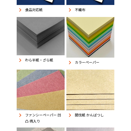
keyboard_arrow_right
keyboard_arrow_right
食品対応紙
不織布
keyboard_arrow_right
わら半紙・ざら紙
keyboard_arrow_right
カラーペーパー
keyboard_arrow_right
keyboard_arrow_right
ファンシーペーパー 凹
間伐紙 かんばつし
凸 柄入り