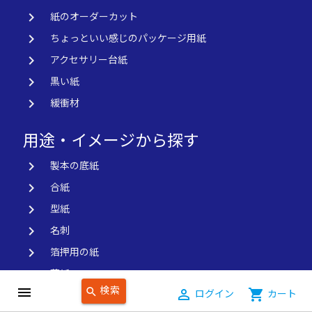
keyboard_arrow_right
紙のオーダーカット
keyboard_arrow_right
ちょっといい感じのパッケージ用紙
keyboard_arrow_right
アクセサリー台紙
keyboard_arrow_right
黒い紙
keyboard_arrow_right
緩衝材
用途・イメージから探す
keyboard_arrow_right
製本の底紙
keyboard_arrow_right
合紙
keyboard_arrow_right
型紙
keyboard_arrow_right
名刺
keyboard_arrow_right
箔押用の紙
keyboard_arrow_right
薄紙
検索
menu
search
person_outline
ログイン
shopping_cart
カート
keyboard_arrow_right
不織布