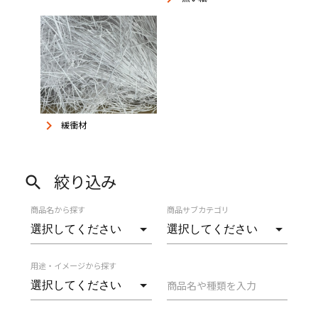
keyboard_arrow_right
緩衝材
絞り込み
search
商品名から探す
商品サブカテゴリ
用途・イメージから探す
商品名や種類を入力