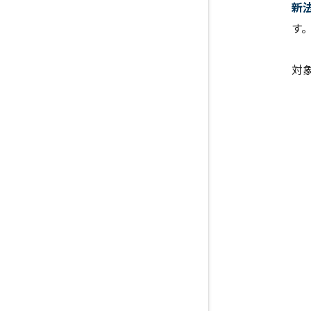
新
す
対