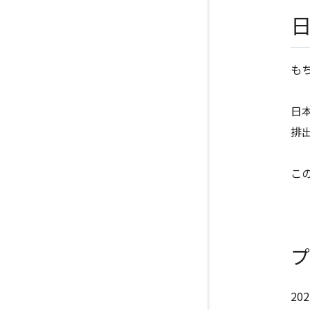
も
日
排
こ
プ
2