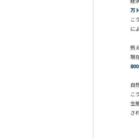
経
万
こ
に
例
現
8
自
こ
生
さ