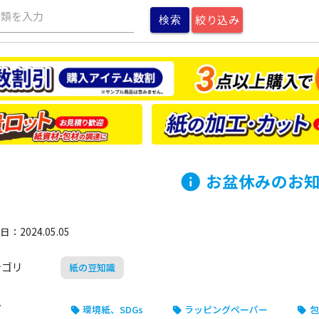
種類を入力
絞り込み
お盆休みのお
info
：2024.05.05
テゴリ
紙の豆知識
グ
環境紙、SDGs
ラッピングペーパー
包