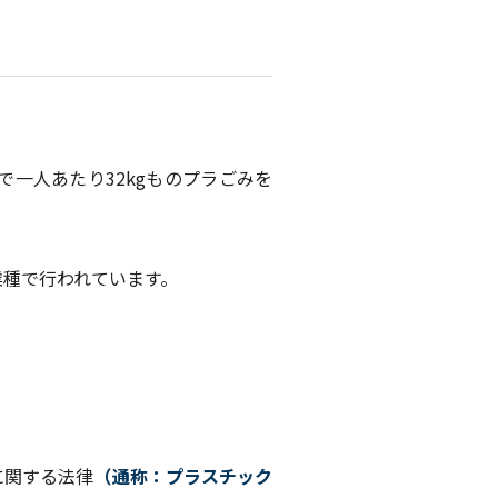
一人あたり32kgものプラごみを
。
業種で行われています。
に関する法律
（通称：プラスチック