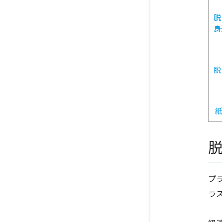
脱
身
脱
紙
プ
ラ