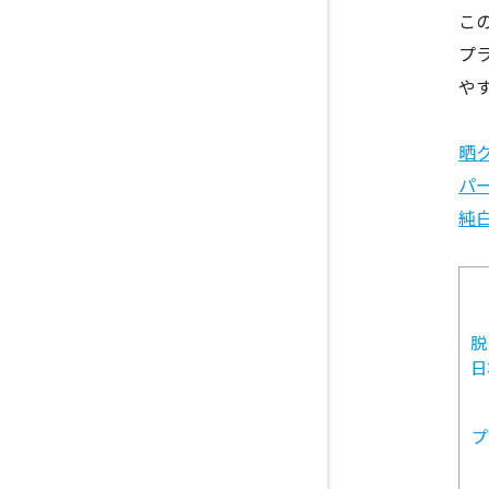
こ
プ
や
晒
パ
純白
脱
日
プ