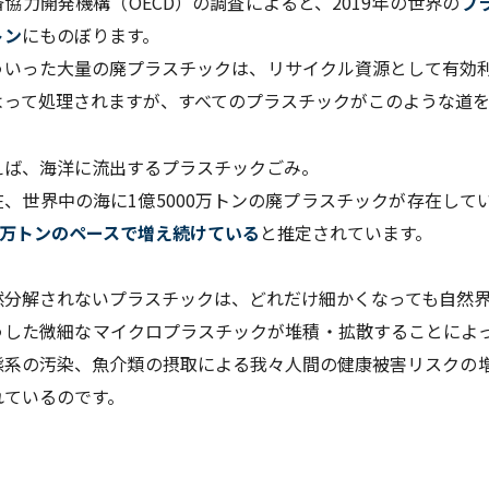
済協力開発機構（OECD）の調査によると、2019年の世界の
プ
トン
にものぼります。
ういった大量の廃プラスチックは、リサイクル資源として有効
よって処理されますが、すべてのプラスチックがこのような道
えば、海洋に流出するプラスチックごみ。
在、世界中の海に1億5000万トンの廃プラスチックが存在して
00万トンのペースで増え続けている
と推定されています。
然分解されないプラスチックは、どれだけ細かくなっても自然
うした微細なマイクロプラスチックが堆積・拡散することによ
態系の汚染、魚介類の摂取による我々人間の健康被害リスクの
れているのです。