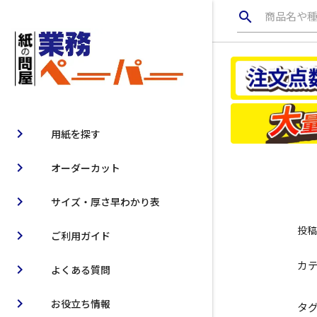
search
商品名や
chevron_right
用紙を探す
chevron_right
オーダーカット
chevron_right
サイズ・厚さ早わかり表
投稿日
chevron_right
ご利用ガイド
カ
chevron_right
よくある質問
chevron_right
お役立ち情報
タ